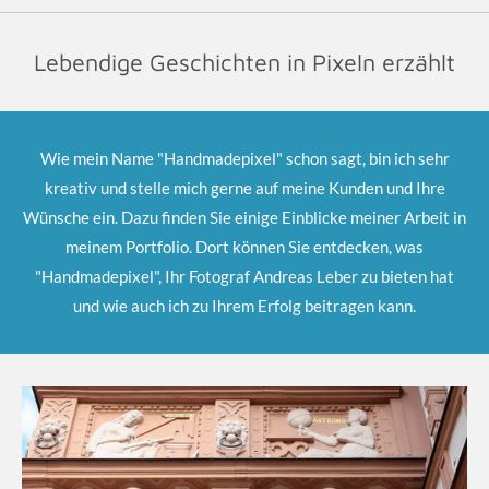
Lebendige Geschichten in Pixeln erzählt
Wie mein Name "Handmadepixel" schon sagt, bin ich sehr
kreativ und stelle mich gerne auf meine Kunden und Ihre
Wünsche ein. Dazu finden Sie einige Einblicke meiner Arbeit in
meinem Portfolio. Dort können Sie entdecken, was
"Handmadepixel", Ihr Fotograf Andreas Leber zu bieten hat
und wie auch ich zu Ihrem Erfolg beitragen kann.