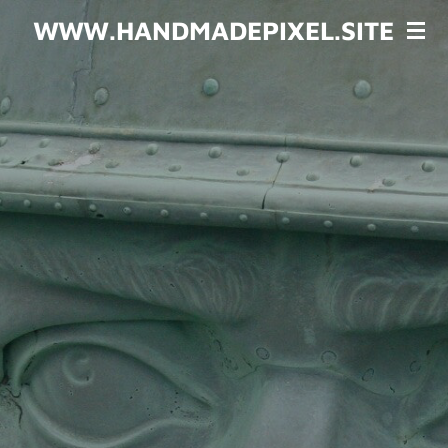
Zum
WWW.HANDMADEPIXEL.SITE
Hauptinhalt
springen