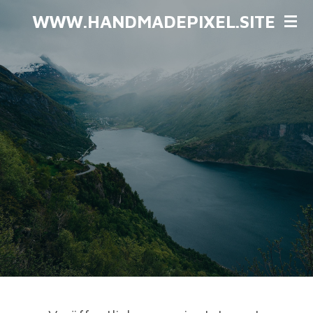
Zum
WWW.HANDMADEPIXEL.SITE
Hauptinhalt
springen