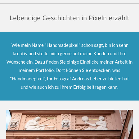
Lebendige Geschichten in Pixeln erzählt
Wie mein Name "Handmadepixel" schon sagt, bin ich sehr
kreativ und stelle mich gerne auf meine Kunden und Ihre
Wünsche ein. Dazu finden Sie einige Einblicke meiner Arbeit in
meinem Portfolio. Dort können Sie entdecken, was
"Handmadepixel", Ihr Fotograf Andreas Leber zu bieten hat
und wie auch ich zu Ihrem Erfolg beitragen kann.