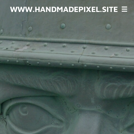
Zum
WWW.HANDMADEPIXEL.SITE
Hauptinhalt
springen