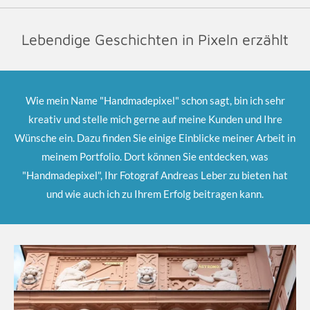
Lebendige Geschichten in Pixeln erzählt
Wie mein Name "Handmadepixel" schon sagt, bin ich sehr
kreativ und stelle mich gerne auf meine Kunden und Ihre
Wünsche ein. Dazu finden Sie einige Einblicke meiner Arbeit in
meinem Portfolio. Dort können Sie entdecken, was
"Handmadepixel", Ihr Fotograf Andreas Leber zu bieten hat
und wie auch ich zu Ihrem Erfolg beitragen kann.