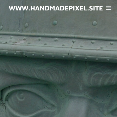
Zum
WWW.HANDMADEPIXEL.SITE
Hauptinhalt
springen